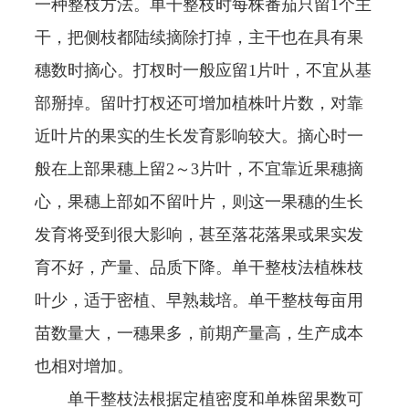
一种整枝方法。单干整枝时每株番茄只留1个主
干，把侧枝都陆续摘除打掉，主干也在具有果
穗数时摘心。打杈时一般应留1片叶，不宜从基
部掰掉。留叶打杈还可增加植株叶片数，对靠
近叶片的果实的生长发育影响较大。摘心时一
般在上部果穗上留2～3片叶，不宜靠近果穗摘
心，果穗上部如不留叶片，则这一果穗的生长
发育将受到很大影响，甚至落花落果或果实发
育不好，产量、品质下降。单干整枝法植株枝
叶少，适于密植、早熟栽培。单干整枝每亩用
苗数量大，一穗果多，前期产量高，生产成本
也相对增加。
单干整枝法根据定植密度和单株留果数可