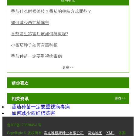
新闻动态
番茄什么时候整枝？番茄的整枝方式哪些？
如何减少西红杮冻害
番茄发生冻害后该如何补救呢?
小番茄种子如何育苗种植
番茄种苗一定要重视病毒病
更多>>
猜你喜欢
更多>>
相关资讯
番茄种苗一定要重视病毒病
如何减少西红杮冻害
鲁ICP备17032846-1号
CopyRight © 版权所有:
寿光唯根斯种业有限公司
网站地图
XML
备案