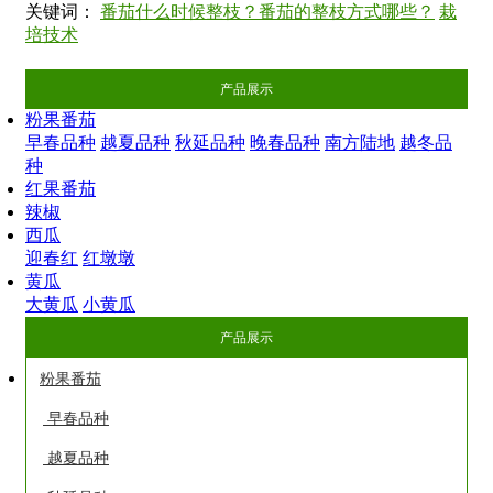
关键词：
番茄什么时候整枝？番茄的整枝方式哪些？
栽
培技术
产品展示
粉果番茄
早春品种
越夏品种
秋延品种
晚春品种
南方陆地
越冬品
种
红果番茄
辣椒
西瓜
迎春红
红墩墩
黄瓜
大黄瓜
小黄瓜
产品展示
粉果番茄
早春品种
越夏品种