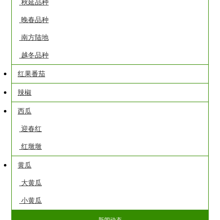
秋延品种
晚春品种
南方陆地
越冬品种
红果番茄
辣椒
西瓜
迎春红
红墩墩
黄瓜
大黄瓜
小黄瓜